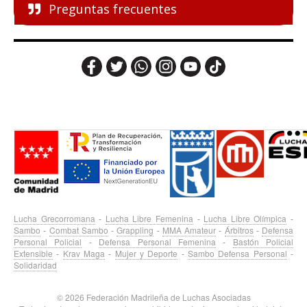
Preguntas frecuentes
Lucha Grecorromana
-
Lucha Libre Femenina
-
Lucha Libre Olímpica
-
Sambo
-
Combat Sambo
-
Grappling
-
MMA Amateur
-
Árbitros
-
Defensa
Personal Policial
-
Defensa Personal Femenina
-
Bastón Policial
Extensible
-
Krav Maga
-
Mujer y Deporte
-
Sambo Defensa Personal
-
Solidaridad
© 2026 Federación Madrileña de Luchas Asociadas